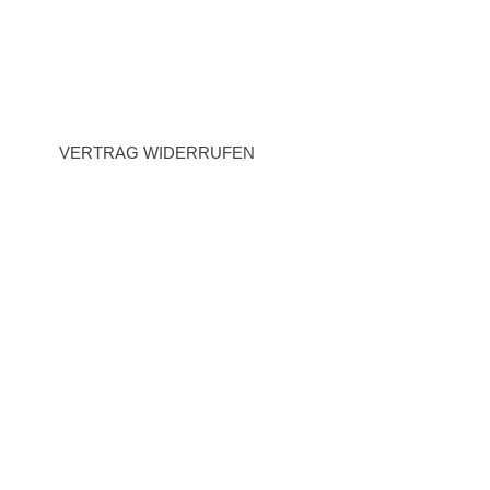
Datenschutz
Widerrufsrecht
VERTRAG WIDERRUFEN
BEZAHLARTEN
Vorauskasse