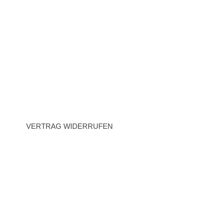
Zahlung
Impressum
AGB
Datenschutz
Widerrufsrecht
VERTRAG WIDERRUFEN
BEZAHLARTEN
Vorauskasse