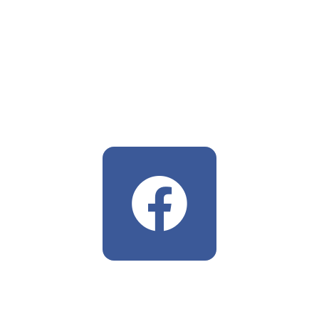
​Folgen Sie mir auf Facebook,
Instagram, Twitter und Pinterest.
Tauschen Sie sich mit der Community
aus und bleiben Sie immer up to
date.