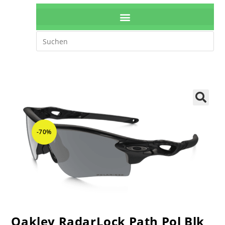
🔍
-70%
Oakley RadarLock Path Pol Blk