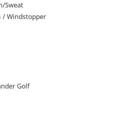
en/Sweat
 / Windstopper
nder Golf
ARTEN
VERSANDKOSTEN