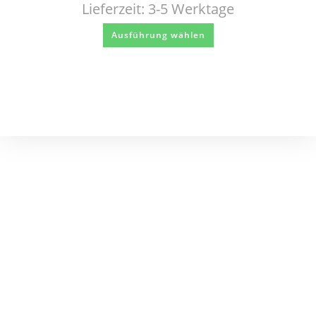
Lieferzeit:
3-5 Werktage
Ausführung wählen
KUNDENSERVICE
Registrieren
Mein Konto
Kontakt
Versand