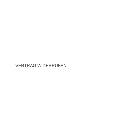
Zahlung
Impressum
AGB
Datenschutz
Widerrufsrecht
VERTRAG WIDERRUFEN
BEZAHLARTEN
Vorauskasse