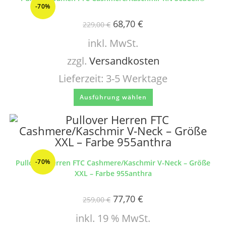
-70%
68,70
€
229,00
€
inkl. MwSt.
zzgl.
Versandkosten
Lieferzeit:
3-5 Werktage
Ausführung wählen
-70%
Pullover Herren FTC Cashmere/Kaschmir V-Neck – Größe
XXL – Farbe 955anthra
77,70
€
259,00
€
inkl. 19 % MwSt.