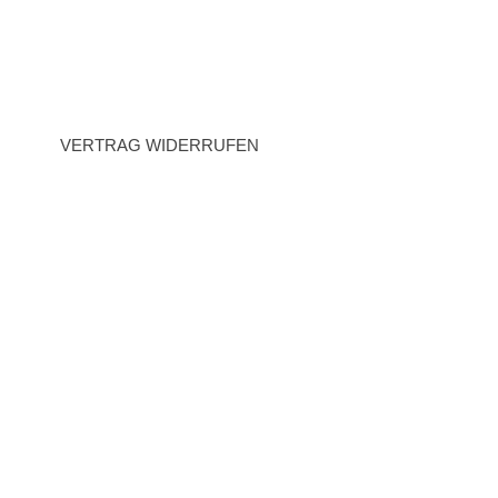
Datenschutz
Widerrufsrecht
VERTRAG WIDERRUFEN
BEZAHLARTEN
Vorauskasse