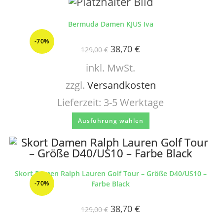
Bermuda Damen KJUS Iva
-70%
38,70
€
129,00
€
inkl. MwSt.
zzgl.
Versandkosten
Lieferzeit:
3-5 Werktage
Ausführung wählen
Skort Damen Ralph Lauren Golf Tour – Größe D40/US10 –
-70%
Farbe Black
38,70
€
129,00
€