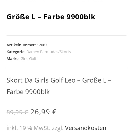
Größe L – Farbe 9900blk
Artikelnummer:
12067
Kategorie:
Damen Bermudas/Skorts
Marke:
Girls Golf
Skort Da Girls Golf Leo – Größe L –
Farbe 9900blk
26,99
€
89,95
€
inkl. 19 % MwSt.
zzgl.
Versandkosten