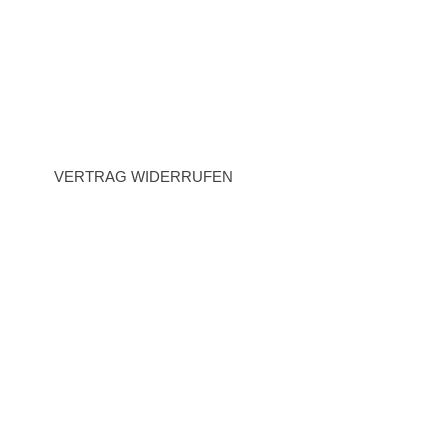
AGB
Datenschutz
Widerrufsrecht
VERTRAG WIDERRUFEN
BEZAHLARTEN
Vorauskasse