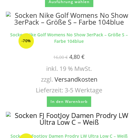
Ausführung wählen
Socken Nike Golf Womens No Show 3erPack – Größe S –
-70%
Farbe 104blue
4,80
€
16,00
€
inkl. 19 % MwSt.
zzgl.
Versandkosten
Lieferzeit:
3-5 Werktage
In den Warenkorb
Socken FJ FootJoy Damen Prodry LW Ultra Low C – Weiß