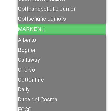
Golfhandschuhe Junior
Golfschuhe Juniors
MARKEN
Alberto
Bogner
Callaway
Chervò
Cottonline
Daily
Duca del Cosma
ECCO