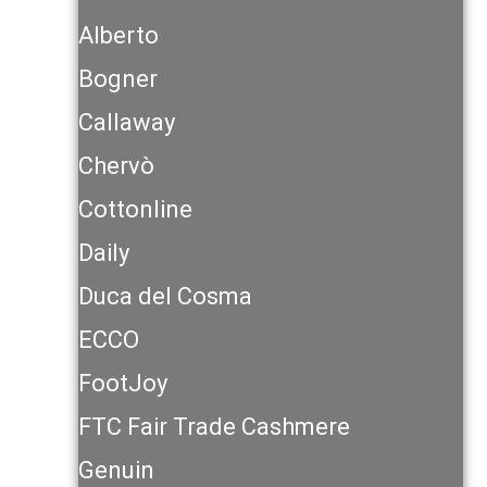
Alberto
Bogner
Callaway
Chervò
Cottonline
Daily
Duca del Cosma
ECCO
FootJoy
FTC Fair Trade Cashmere
Genuin