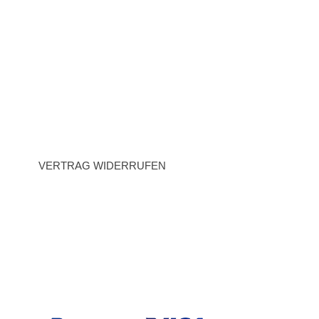
Impressum
AGB
Datenschutz
Widerrufsrecht
VERTRAG WIDERRUFEN
BEZAHLARTEN
Vorauskasse